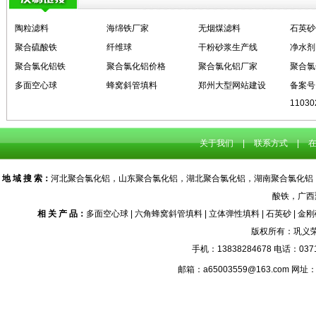
陶粒滤料
海绵铁厂家
无烟煤滤料
石英砂
聚合硫酸铁
纤维球
干粉砂浆生产线
净水剂
聚合氯化铝铁
聚合氯化铝价格
聚合氯化铝厂家
聚合氯
多面空心球
蜂窝斜管填料
郑州大型网站建设
备案号
11030
关于我们
|
联系方式
|
在
地 域 搜 索：
河北聚合氯化铝
，
山东聚合氯化铝
，
湖北聚合氯化铝
，
湖南聚合氯化铝
酸铁
，
广西
相 关 产 品：
多面空心球
|
六角蜂窝斜管填料
|
立体弹性填料
|
石英砂
|
金刚
版权所有：巩义
手机：13838284678 电话：0371-
邮箱：a65003559@163.com 网